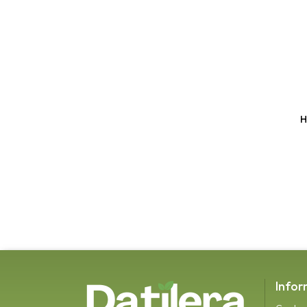
H
Infor