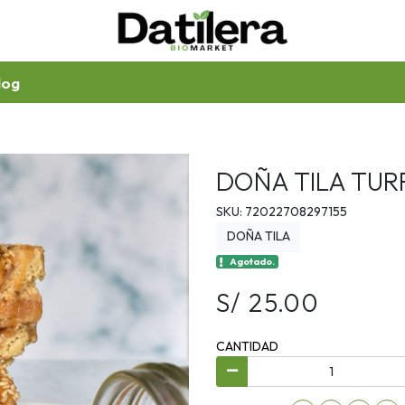
log
DOÑA TILA TUR
SKU: 72022708297155
DOÑA TILA
Agotado.
S/ 25.00
CANTIDAD