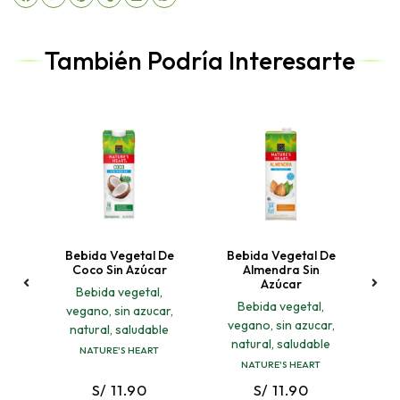
También Podría Interesarte
Bebida Vegetal De
Bebida Vegetal De
Coco Sin Azúcar
Almendra Sin
Azúcar
Bebida vegetal,
Sa
ble
Bebida vegetal,
vegano, sin azucar,
vegano, sin azucar,
natural, saludable
natural, saludable
NATURE'S HEART
NATURE'S HEART
S/ 11.90
S/ 11.90