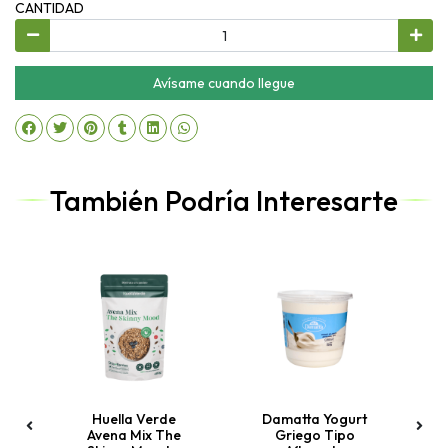
CANTIDAD
Avísame cuando llegue
También Podría Interesarte
Huella Verde
Damatta Yogurt
Avena Mix The
Griego Tipo
F