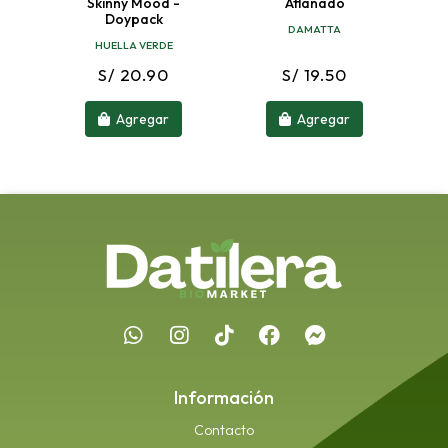
0%
Skinny Mood -
Aflanado
Doypack
DAMATTA
HUELLA VERDE
S/ 20.90
S/ 19.50
Agregar
Agregar
Información
Contacto