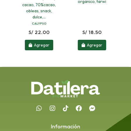
organico, tarwi
cacao, 70%cacao,
obleas, snack,
dulce,...
CALYPSO
S/ 22.00
S/ 18.50
Agregar
Agregar
Información