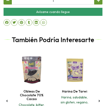
Avísame cuando llegue
También Podría Interesarte
h
Obleas De
Harina De Tarwi
os
Chocolate 70%
C
Harina, saludable,
Cacao
,
sin gluten, vegano,
Chocolate, bitter,