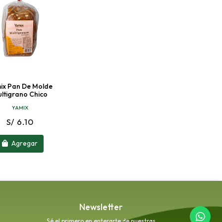
ix Pan De Molde
ltigrano Chico
YAMIX
S/ 6.10
Agregar
Newsletter
Sé el primero en enterarte de nuestras