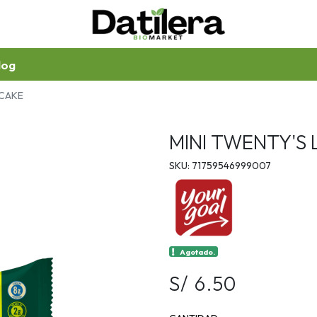
log
SCAKE
MINI TWENTY'S
SKU: 71759546999007
Agotado.
S/ 6.50