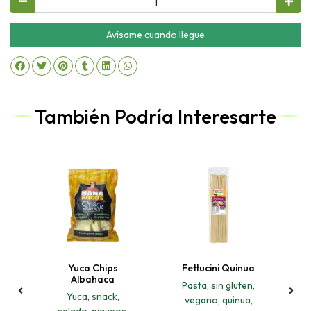
Avísame cuando llegue
También Podría Interesarte
Yuca Chips
Fettucini Quinua
o
Albahaca
Pasta, sin gluten,
Yuca, snack,
vegano, quinua,
salado, piqueos,