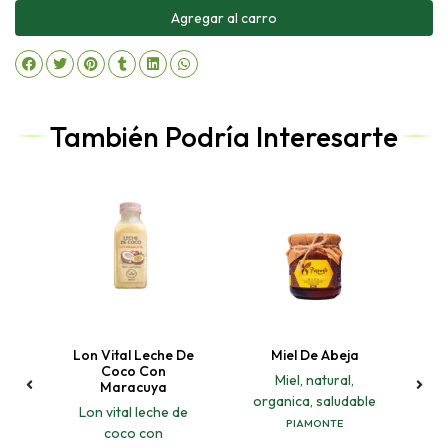
Agregar al carro
También Podría Interesarte
ha
Lon Vital Leche De
Miel De Abeja
a
Coco Con
Miel, natural,
Maracuya
a
organica, saludable
Lon vital leche de
PIAMONTE
coco con
)