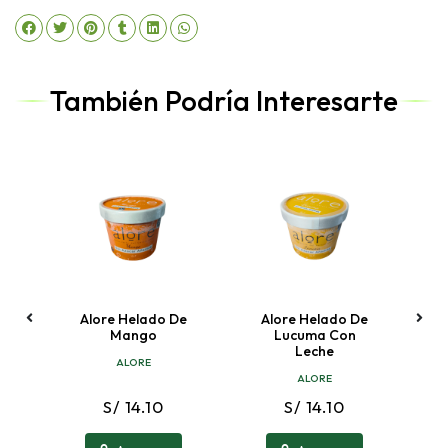
También Podría Interesarte
e
Alore Helado De
Alore Helado De
he
Mango
Lucuma Con
V
Leche
ALORE
ALORE
S/ 14.10
S/ 14.10