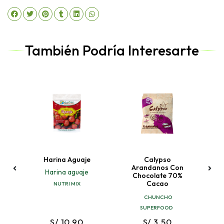
También Podría Interesarte
as
Harina Aguaje
Calypso
B
Arandanos Con
s
Harina aguaje
Chocolate 70%
Cacao
NUTRI MIX
CHUNCHO
SUPERFOOD
S/ 10.90
S/ 3.50