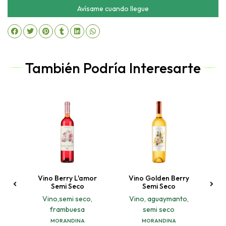
Avísame cuando llegue
También Podría Interesarte
Vino Berry L'amor
Vino Golden Berry
o
Semi Seco
Semi Seco
Vino,semi seco,
Vino, aguaymanto,
frambuesa
semi seco
MORANDINA
MORANDINA